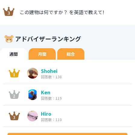
この建物は何ですか？ を英語で教えて!
アドバイザーランキング
週間
月間
総合
Shohei
回答数：138
Ken
回答数：119
Hiro
回答数：110