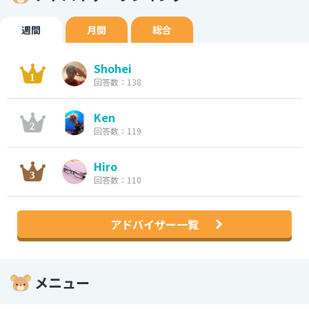
週間
月間
総合
Shohei
回答数：138
Ken
回答数：119
Hiro
回答数：110
アドバイザー一覧
メニュー