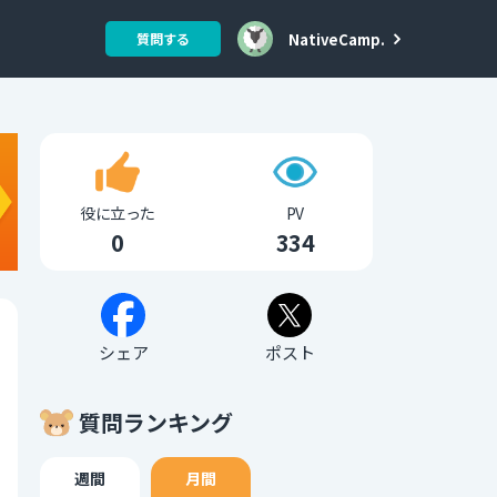
NativeCamp.
質問する
役に立った
PV
0
334
シェア
ポスト
質問ランキング
週間
月間