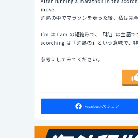
After running a marathon in the scorch
move.
灼熱の中でマラソンを走った後、私は完
I'm は I am の短縮形で、「私」は主語で
scorching は「灼熱の」という意味
参考にしてみてください。
Facebookで
シェア