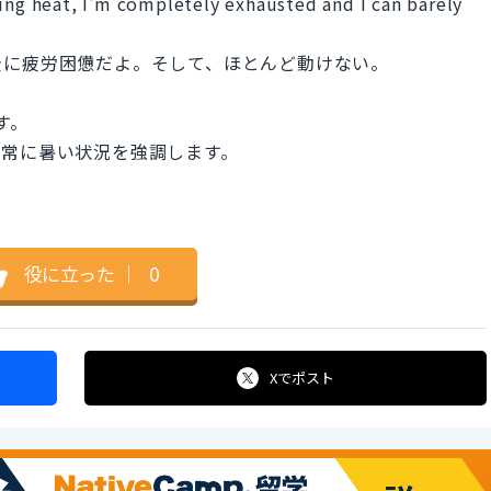
ing heat, I'm completely exhausted and I can barely
全に疲労困憊だよ。そして、ほとんど動けない。
す。
で、非常に暑い状況を強調します。
役に立った
｜
0
Xで
ポスト