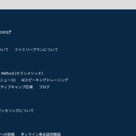
TORS
ついて
ファミリープランについて
an Method (カランメソッド)
リーニュース)
AIスピーキングトレーニング
イティブキャンプ広場
ブログ
ウンセリングについて
 世界への挑戦
オンライン英会話体験談