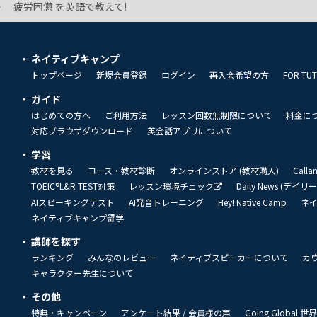
疲労困憊 を英語で教えて!
ネイティブキャンプ
トップページ
新規会員登録
ログイン
再入会希望の方
FOR TU
ガイド
はじめての方へ
ご利用方法
レッスン回数無制限について
料金に
対応ブラウザダウンロード
英会話アプリについて
学習
教材を見る
コース・教材診断
オンラインストア (教材購入)
Call
TOEIC®L&R TEST対策
レッスン環境チェック
Daily News (デイ
AIスピーキングテスト
AI発音トレーニング
Hey! Native Camp
ネ
ネイティブキャンプ留学
講師を探す
ランキング
みんなのレビュー
ネイティブスピーカーについて
カ
キャラクター先生について
その他
特典・キャンペーン
アンケート結果 / 会員様の声
Going Global