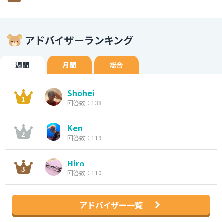
アドバイザーランキング
週間
月間
総合
Shohei
回答数：138
Ken
回答数：119
Hiro
回答数：110
アドバイザー一覧