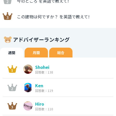
今のところ を英語で教えて!
この建物は何ですか？ を英語で教えて!
アドバイザーランキング
週間
月間
総合
Shohei
回答数：138
Ken
回答数：119
Hiro
回答数：110