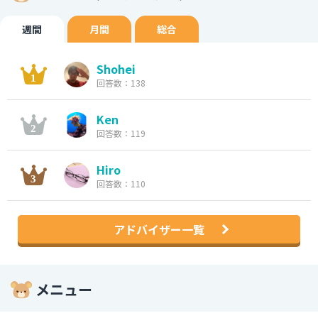
週間
月間
総合
Shohei
回答数：138
Ken
回答数：119
Hiro
回答数：110
アドバイザー一覧
メニュー