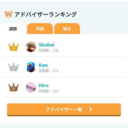
アドバイザーランキング
週間
月間
総合
Shohei
回答数：138
Ken
回答数：119
Hiro
回答数：110
アドバイザー一覧