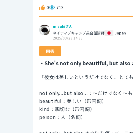
0
713
mizukiさん
ネイティブキャンプ英会話講師
Japan
2025/03/23 14:33
回答
・She's not only beautiful, but also 
「彼女は美しいというだけでなく、とて
not only...but also...：～だけでなく～も
beautiful：美しい（形容詞）
kind：親切な（形容詞）
person：人（名詞）
not only...but also の文法を使