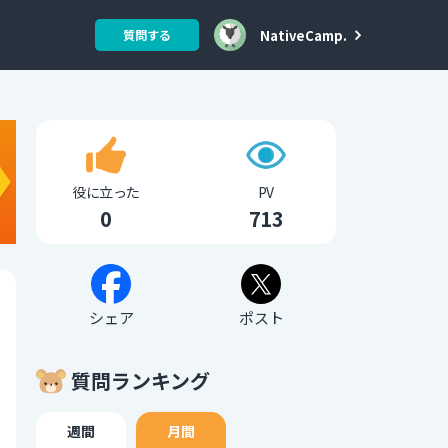
NativeCamp.
質問する
役に立った
PV
0
713
シェア
ポスト
質問ランキング
週間
月間