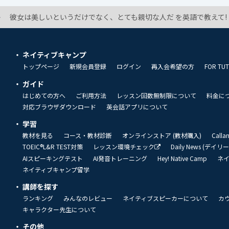
彼女は美しいというだけでなく、とても親切な人だ を英語で教えて!
ネイティブキャンプ
トップページ
新規会員登録
ログイン
再入会希望の方
FOR TU
ガイド
はじめての方へ
ご利用方法
レッスン回数無制限について
料金に
対応ブラウザダウンロード
英会話アプリについて
学習
教材を見る
コース・教材診断
オンラインストア (教材購入)
Call
TOEIC®L&R TEST対策
レッスン環境チェック
Daily News (デイ
AIスピーキングテスト
AI発音トレーニング
Hey! Native Camp
ネ
ネイティブキャンプ留学
講師を探す
ランキング
みんなのレビュー
ネイティブスピーカーについて
カ
キャラクター先生について
その他