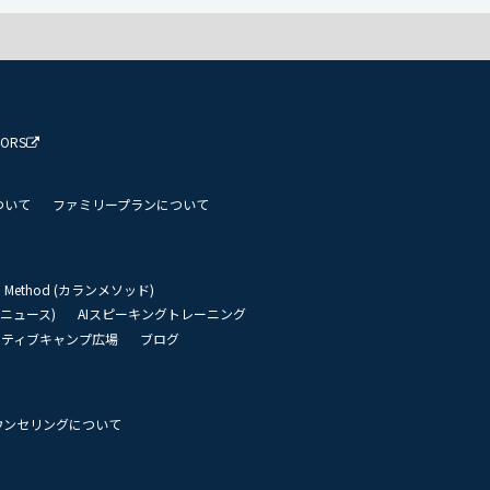
TORS
ついて
ファミリープランについて
an Method (カランメソッド)
リーニュース)
AIスピーキングトレーニング
イティブキャンプ広場
ブログ
ウンセリングについて