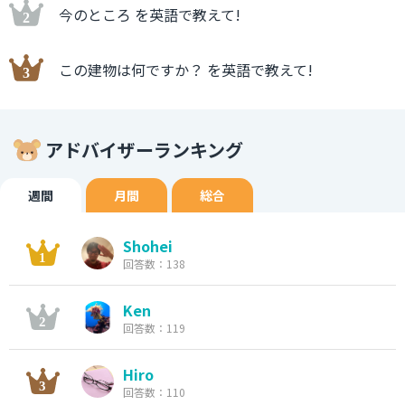
今のところ を英語で教えて!
この建物は何ですか？ を英語で教えて!
アドバイザーランキング
週間
月間
総合
Shohei
回答数：138
Ken
回答数：119
Hiro
回答数：110