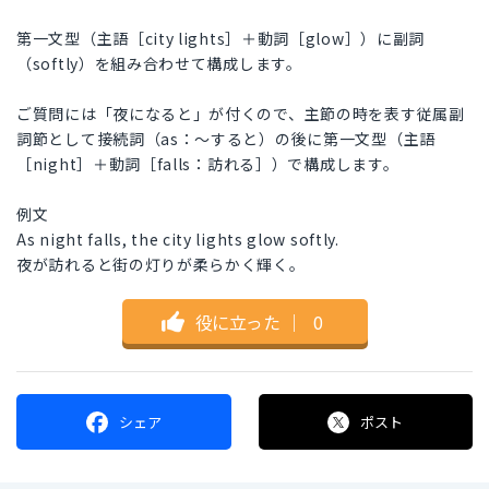
第一文型（主語［city lights］＋動詞［glow］）に副詞
（softly）を組み合わせて構成します。
ご質問には「夜になると」が付くので、主節の時を表す従属副
詞節として接続詞（as：～すると）の後に第一文型（主語
［night］＋動詞［falls：訪れる］）で構成します。
例文
As night falls, the city lights glow softly.
夜が訪れると街の灯りが柔らかく輝く。
役に立った
｜
0
シェア
ポスト