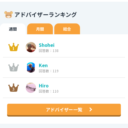
アドバイザーランキング
週間
月間
総合
Shohei
回答数：138
Ken
回答数：119
Hiro
回答数：110
アドバイザー一覧