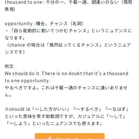
thousand to one : 千分の一、千載一遇、間違いのない（慣用
表現）
opportunity : 機会、チャンス（名詞）
・「自ら能動的に動いてつかむチャンス」というニュアンスに
なります。
（chance の場合は「偶然巡ってくるチャンス」というニュア
ンスです）
例文
We should do it. There is no doubt that it’s a thousand
to one opportunity.
やるべきですよ。これは千載一遇のチャンスに違いありませ
ん。
※should は「〜した方がいい」「〜するべき」「〜なはず」
といった意味を表す助動詞ですが、カジュアルに「〜して」
「〜しよう」といったニュアンスでも使えます。