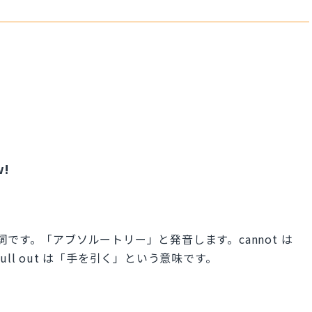
w!
の副詞です。「アブソルートリー」と発音します。cannot は
ll out は「手を引く」という意味です。