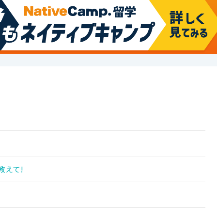
!
教えて!