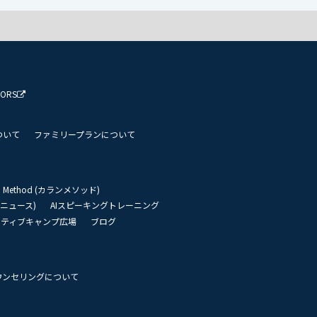
TORS
ついて
ファミリープランについて
an Method (カランメソッド)
リーニュース)
AIスピーキングトレーニング
イティブキャンプ広場
ブログ
ウンセリングについて