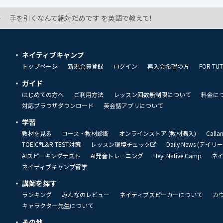
手を引くなんて絶対だめです を英語で教えて!
ネイティブキャンプ
トップページ
新規会員登録
ログイン
再入会希望の方
FOR TU
ガイド
はじめての方へ
ご利用方法
レッスン回数無制限について
料金に
対応ブラウザダウンロード
英会話アプリについて
学習
教材を見る
コース・教材診断
オンラインストア (教材購入)
Call
TOEIC®L&R TEST対策
レッスン環境チェック
Daily News (デイ
AIスピーキングテスト
AI発音トレーニング
Hey! Native Camp
ネ
ネイティブキャンプ留学
講師を探す
ランキング
みんなのレビュー
ネイティブスピーカーについて
カ
キャラクター先生について
その他