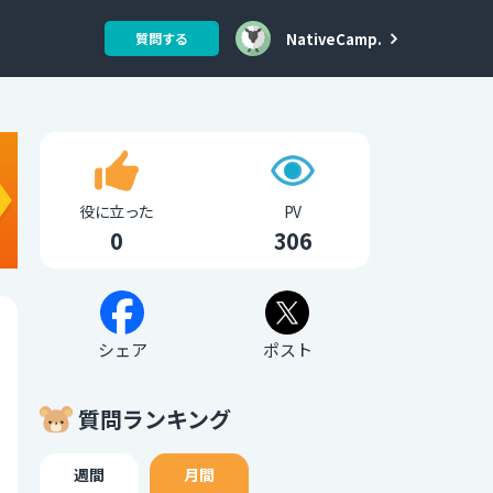
NativeCamp.
質問する
役に立った
PV
0
306
シェア
ポスト
質問ランキング
週間
月間