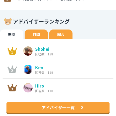
アドバイザーランキング
週間
月間
総合
Shohei
回答数：138
Ken
回答数：119
Hiro
回答数：110
アドバイザー一覧