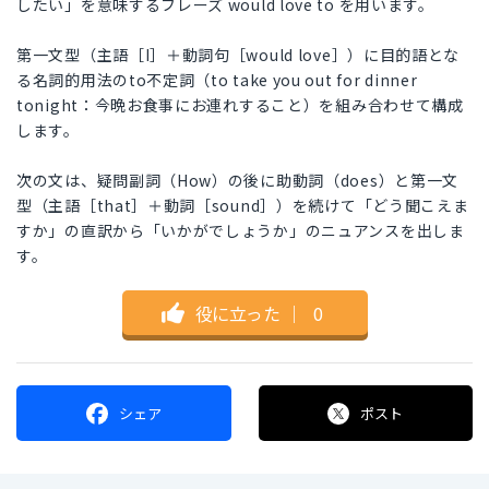
したい」を意味するフレーズ would love to を用います。
第一文型（主語［I］＋動詞句［would love］）に目的語とな
る名詞的用法のto不定詞（to take you out for dinner
tonight：今晩お食事にお連れすること）を組み合わせて構成
します。
次の文は、疑問副詞（How）の後に助動詞（does）と第一文
型（主語［that］＋動詞［sound］）を続けて「どう聞こえま
すか」の直訳から「いかがでしょうか」のニュアンスを出しま
す。
役に立った
｜
0
シェア
ポスト