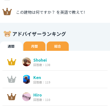
この建物は何ですか？ を英語で教えて!
アドバイザーランキング
週間
月間
総合
Shohei
回答数：138
Ken
回答数：119
Hiro
回答数：110