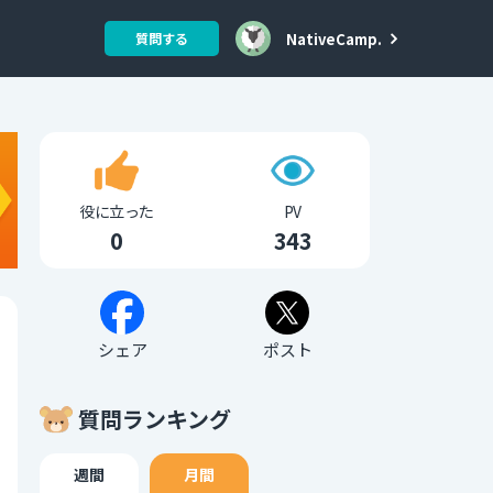
NativeCamp.
質問する
役に立った
PV
0
343
シェア
ポスト
質問ランキング
週間
月間