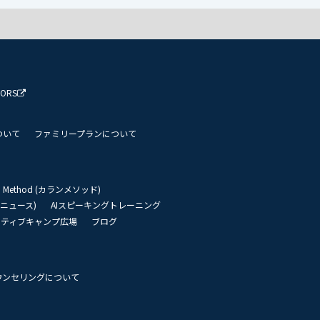
TORS
ついて
ファミリープランについて
an Method (カランメソッド)
リーニュース)
AIスピーキングトレーニング
イティブキャンプ広場
ブログ
ウンセリングについて