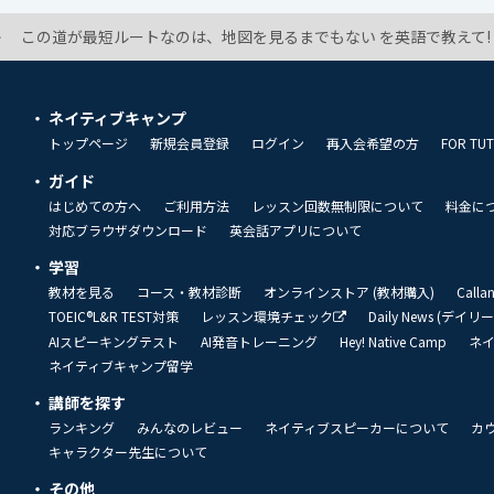
この道が最短ルートなのは、地図を見るまでもない を英語で教えて!
ネイティブキャンプ
トップページ
新規会員登録
ログイン
再入会希望の方
FOR TU
ガイド
はじめての方へ
ご利用方法
レッスン回数無制限について
料金に
対応ブラウザダウンロード
英会話アプリについて
学習
教材を見る
コース・教材診断
オンラインストア (教材購入)
Call
TOEIC®L&R TEST対策
レッスン環境チェック
Daily News (デイ
AIスピーキングテスト
AI発音トレーニング
Hey! Native Camp
ネ
ネイティブキャンプ留学
講師を探す
ランキング
みんなのレビュー
ネイティブスピーカーについて
カ
キャラクター先生について
その他