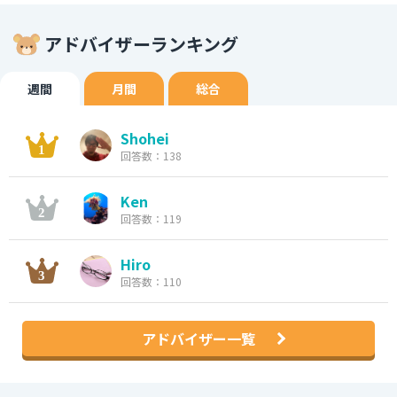
アドバイザーランキング
週間
月間
総合
Shohei
回答数：138
Ken
回答数：119
Hiro
回答数：110
アドバイザー一覧