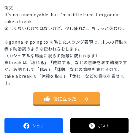
例文
It's not unenjoyable, but I'm a little tired. I'm gonna
take a break.
楽しくないわけではないけど、少し疲れた。ちょっと休むわ。
※gonna は going to を略したスラング表現で、未来の行動を
表す助動詞のような使われ方をします。
（カジュアルな場面に限らず頻繁に使われます）
※break は「壊れる」「故障する」などの意味を表す動詞です
が、名詞として「休み」「休憩」などの意味も表せるので、
take a break で「休憩を取る」「休む」などの意味を表せま
す。
役に立った
｜
0
シェア
ポスト