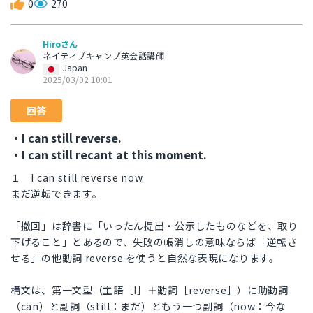
0
270
Hiroさん
ネイティブキャンプ英会話講師
Japan
2025/03/02 10:01
回答
・I can still reverse.
・I can still recant at this moment.
１ I can still reverse now.
まだ逆転できます。
「撤回」は辞書に「いったん提出・公示したものなどを、取り
下げること」とあるので、失敗の帳消しの意味ならば「逆転さ
せる」の他動詞 reverse を使うと自然な表現になります。
構文は、第一文型（主語［I］＋動詞［reverse］）に助動詞
（can）と副詞（still：まだ）ともう一つ副詞（now：今な