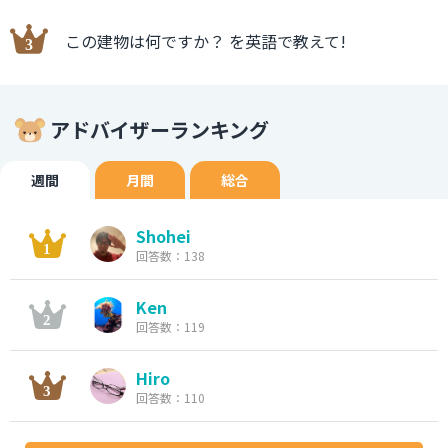
この建物は何ですか？ を英語で教えて!
アドバイザーランキング
週間
月間
総合
Shohei
回答数：138
Ken
回答数：119
Hiro
回答数：110