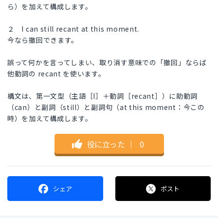
ら）を加えて構成します。
２ I can still recant at this moment.
今なら撤回できます。
誤って何かを言ってしまい、取り消す意味での「撤回」ならば
他動詞の recant を使います。
構文は、第一文型（主語［I］＋動詞［recant］）に助動詞
（can）と副詞（still）と副詞句（at this moment：今この
時）を加えて構成します。
役に立った
｜
0
シェア
ポスト