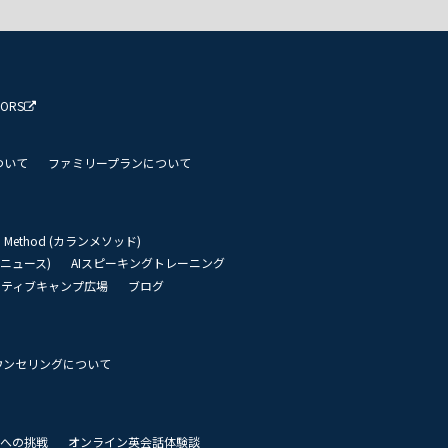
TORS
ついて
ファミリープランについて
an Method (カランメソッド)
リーニュース)
AIスピーキングトレーニング
イティブキャンプ広場
ブログ
ウンセリングについて
 世界への挑戦
オンライン英会話体験談