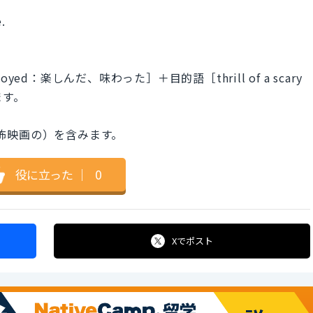
.
d：楽しんだ、味わった］＋目的語［thrill of a scary
ます。
 （恐怖映画の）を含みます。
役に立った
｜
0
Xで
ポスト