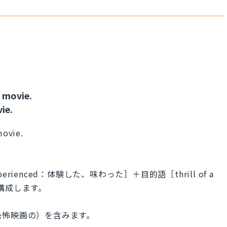
r movie.
ie.
movie.
ienced：体験した、味わった］＋目的語［thrill of a
で構成します。
e （恐怖映画の）を含みます。