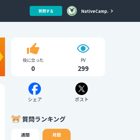
NativeCamp.
質問する
役に立った
PV
0
299
シェア
ポスト
質問ランキング
週間
月間