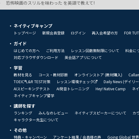
恐怖映画のスリルを味わった を英語で教えて!
ネイティブキャンプ
トップページ
新規会員登録
ログイン
再入会希望の方
FOR TU
ガイド
はじめての方へ
ご利用方法
レッスン回数無制限について
料金に
対応ブラウザダウンロード
英会話アプリについて
学習
教材を見る
コース・教材診断
オンラインストア (教材購入)
Call
TOEIC®L&R TEST対策
レッスン環境チェック
Daily News (デイ
AIスピーキングテスト
AI発音トレーニング
Hey! Native Camp
ネ
ネイティブキャンプ留学
講師を探す
ランキング
みんなのレビュー
ネイティブスピーカーについて
カ
キャラクター先生について
その他
特典・キャンペーン
アンケート結果 / 会員様の声
Going Global