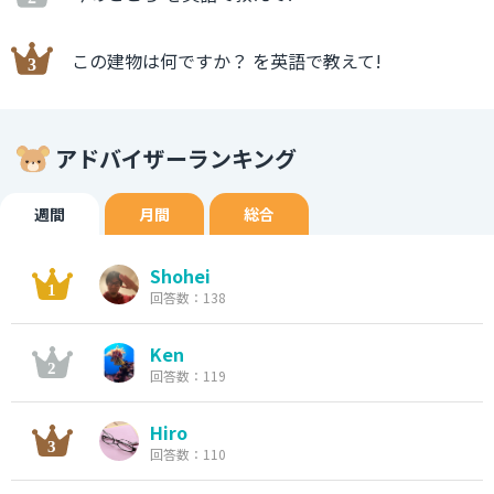
この建物は何ですか？ を英語で教えて!
アドバイザーランキング
週間
月間
総合
Shohei
回答数：138
Ken
回答数：119
Hiro
回答数：110