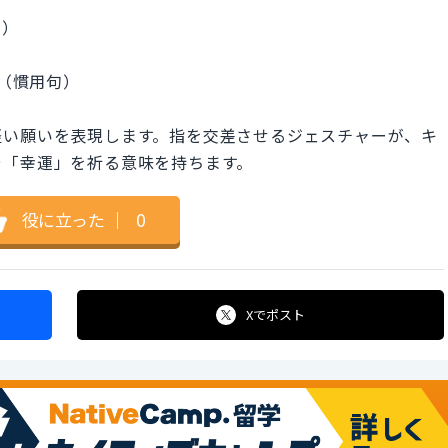
！）
うに（慣用句）
軽い願いを表現します。指を交差させるジェスチャーが、キ
や「幸運」を祈る意味を持ちます。
役に立った
｜
0
Xで
ポスト