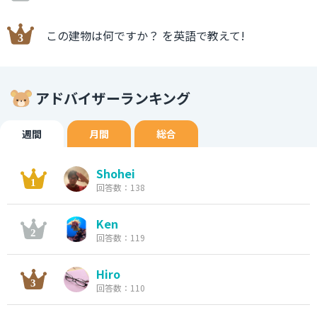
この建物は何ですか？ を英語で教えて!
アドバイザーランキング
週間
月間
総合
Shohei
回答数：138
Ken
回答数：119
Hiro
回答数：110