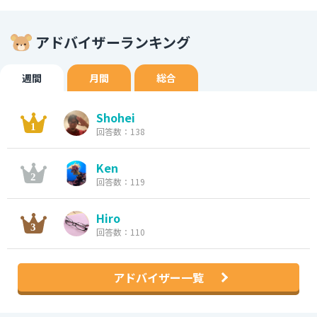
アドバイザーランキング
週間
月間
総合
Shohei
回答数：138
Ken
回答数：119
Hiro
回答数：110
アドバイザー一覧