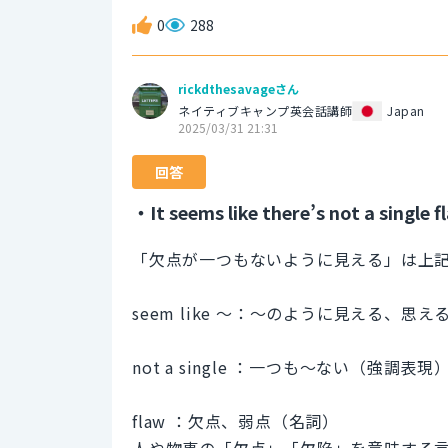
0
288
rickdthesavageさん
ネイティブキャンプ英会話講師
Japan
2025/03/31 21:31
回答
・It seems like there’s not a single f
「欠点が一つもないように見える」は上
seem like ～：～のように見える、思
not a single ：一つも～ない（強調表現
flaw ：欠点、弱点（名詞）
人や物事の「欠点」「欠陥」を意味する