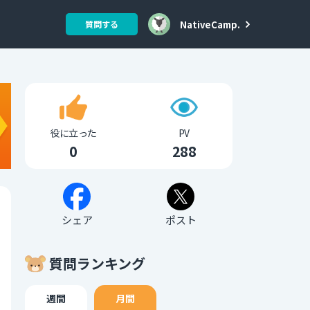
NativeCamp.
質問する
役に立った
PV
0
288
シェア
ポスト
質問ランキング
週間
月間