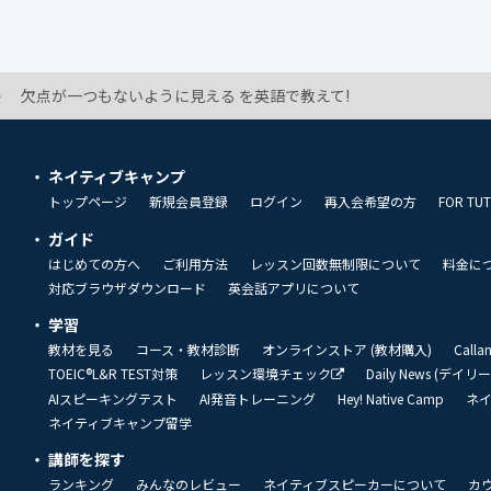
欠点が一つもないように見える を英語で教えて!
ネイティブキャンプ
トップページ
新規会員登録
ログイン
再入会希望の方
FOR TU
ガイド
はじめての方へ
ご利用方法
レッスン回数無制限について
料金に
対応ブラウザダウンロード
英会話アプリについて
学習
教材を見る
コース・教材診断
オンラインストア (教材購入)
Call
TOEIC®L&R TEST対策
レッスン環境チェック
Daily News (デイ
AIスピーキングテスト
AI発音トレーニング
Hey! Native Camp
ネ
ネイティブキャンプ留学
講師を探す
ランキング
みんなのレビュー
ネイティブスピーカーについて
カ