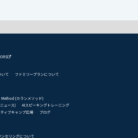
TORS
ついて
ファミリープランについて
an Method (カランメソッド)
リーニュース)
AIスピーキングトレーニング
イティブキャンプ広場
ブログ
ウンセリングについて