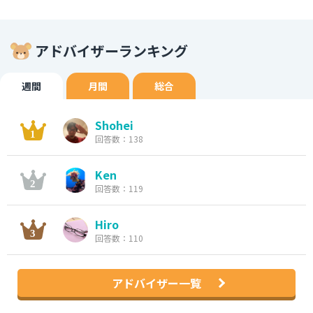
アドバイザーランキング
週間
月間
総合
Shohei
回答数：138
Ken
回答数：119
Hiro
回答数：110
アドバイザー一覧