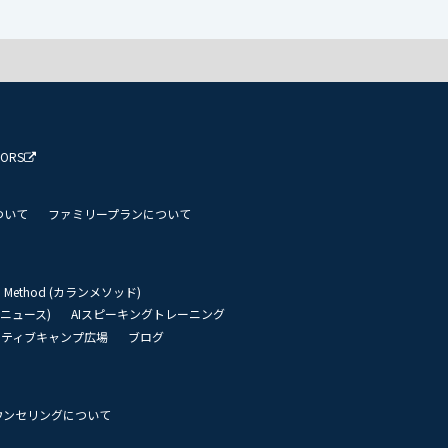
TORS
ついて
ファミリープランについて
an Method (カランメソッド)
リーニュース)
AIスピーキングトレーニング
イティブキャンプ広場
ブログ
ウンセリングについて