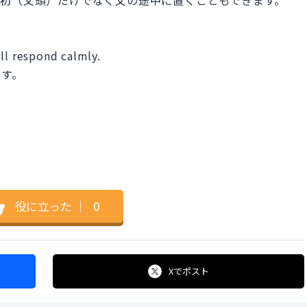
ll respond calmly.
ます。
役に立った
｜
0
Xで
ポスト