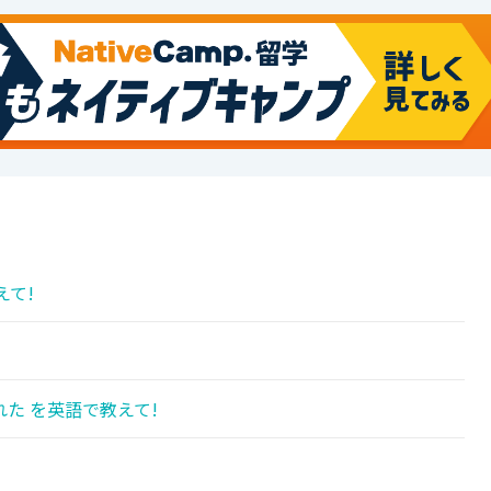
えて!
!
た を英語で教えて!