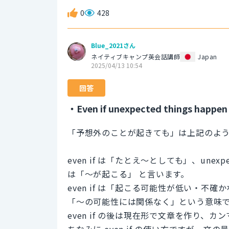
0
428
Blue_2021さん
ネイティブキャンプ英会話講師
Japan
2025/04/13 10:54
回答
・Even if unexpected things happen
「予想外のことが起きても」は上記のよ
even if は「たとえ～としても」、unexp
は「～が起こる」 と言います。
even if は「起こる可能性が低い・
「～の可能性には関係なく」という意味
even if の後は現在形で文章を作り、
ちなみに even if の使い方ですが、