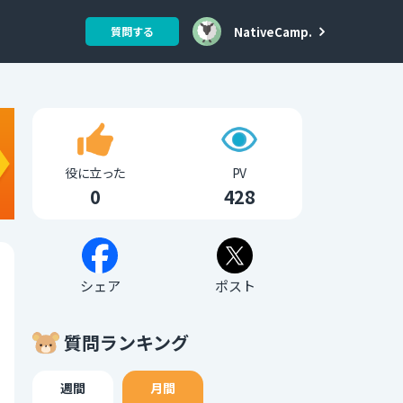
NativeCamp.
質問する
役に立った
PV
0
428
シェア
ポスト
質問ランキング
週間
月間