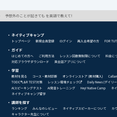
予想外のことが起きても を英語で教えて!
ネイティブキャンプ
トップページ
新規会員登録
ログイン
再入会希望の方
FOR TU
ガイド
はじめての方へ
ご利用方法
レッスン回数無制限について
料金に
対応ブラウザダウンロード
英会話アプリについて
学習
教材を見る
コース・教材診断
オンラインストア (教材購入)
Call
TOEIC®L&R TEST対策
レッスン環境チェック
Daily News (デイ
AIスピーキングテスト
AI発音トレーニング
Hey! Native Camp
ネ
ネイティブキャンプ留学
講師を探す
ランキング
みんなのレビュー
ネイティブスピーカーについて
カ
キャラクター先生について