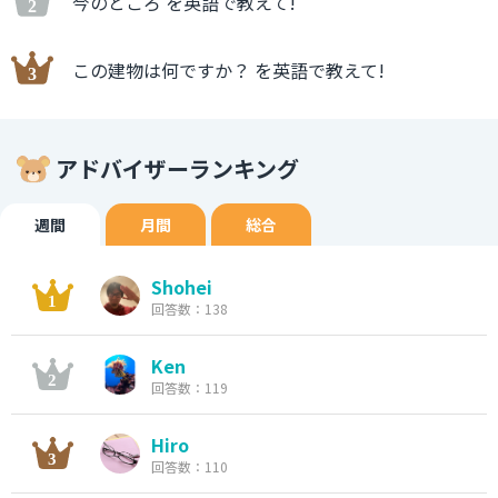
今のところ を英語で教えて!
この建物は何ですか？ を英語で教えて!
アドバイザーランキング
週間
月間
総合
Shohei
回答数：138
Ken
回答数：119
Hiro
回答数：110