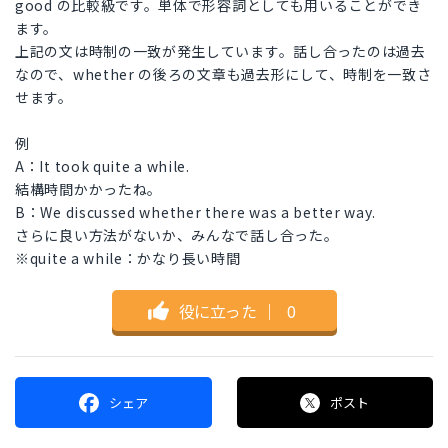
good の比較級です。単体で形容詞としても用いることができ
ます。
上記の文は時制の一致が発生しています。話し合ったのは過去
なので、whether の後ろの文章も過去形にして、時制を一致さ
せます。
例
A：It took quite a while.
結構時間かかったね。
B：We discussed whether there was a better way.
さらに良い方法がないか、みんなで話し合った。
※quite a while：かなり長い時間
役に立った
｜
0
シェア
ポスト