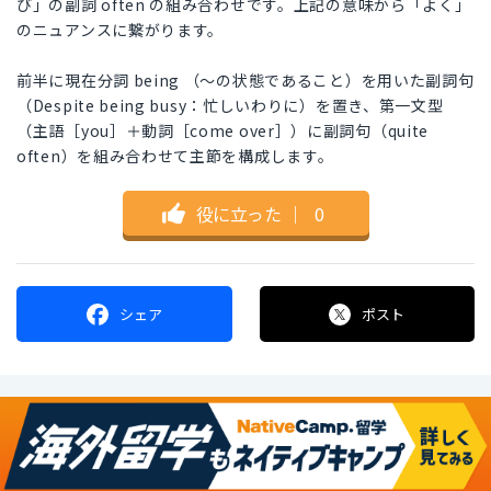
び」の副詞 often の組み合わせです。上記の意味から「よく」
のニュアンスに繋がります。
前半に現在分詞 being （～の状態であること）を用いた副詞句
（Despite being busy：忙しいわりに）を置き、第一文型
（主語［you］＋動詞［come over］）に副詞句（quite
often）を組み合わせて主節を構成します。
役に立った
｜
0
シェア
ポスト