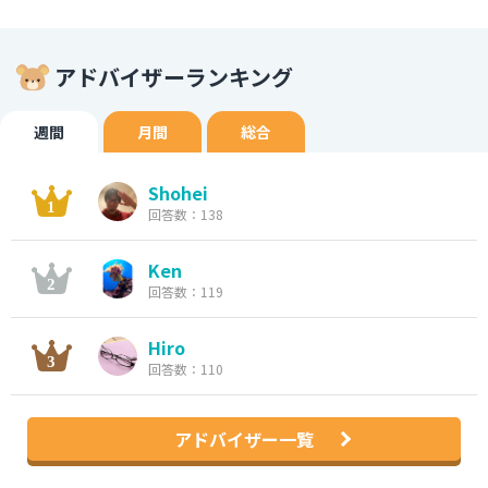
アドバイザーランキング
週間
月間
総合
Shohei
回答数：138
Ken
回答数：119
Hiro
回答数：110
アドバイザー一覧