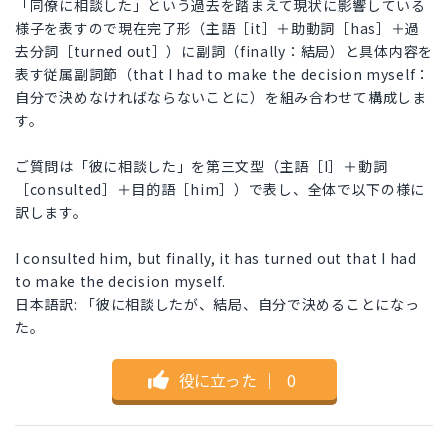
「同僚に相談した」という過去を踏まえて現状に影響している
様子を表すので現在完了形（主語［it］＋助動詞［has］＋過
去分詞［turned out］）に副詞（finally：結局）と具体内容を
表す従属副詞節（that I had to make the decision myself：
自分で決めなければならないことに）を組み合わせて構成しま
す。
ご質問は「彼に相談した」を第三文型（主語［I］＋動詞
［consulted］＋目的語［him］）で表し、全体で以下の様に
訳します。
I consulted him, but finally, it has turned out that I had
to make the decision myself.
日本語訳: 「彼に相談したが、結局、自分で決めることになっ
た。
役に立った
｜
0