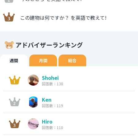
この建物は何ですか？ を英語で教えて!
アドバイザーランキング
週間
月間
総合
Shohei
回答数：138
Ken
回答数：119
Hiro
回答数：110