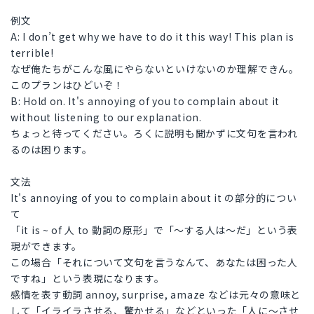
例文
A: I don’t get why we have to do it this way! This plan is
terrible!
なぜ俺たちがこんな風にやらないといけないのか理解できん。
このプランはひどいぞ！
B: Hold on. It's annoying of you to complain about it
without listening to our explanation.
ちょっと待ってください。ろくに説明も聞かずに文句を言われ
るのは困ります。
文法
It's annoying of you to complain about it の部分的につい
て
「it is ~ of 人 to 動詞の原形」で「～する人は～だ」という表
現ができます。
この場合「それについて文句を言うなんて、あなたは困った人
ですね」という表現になります。
感情を表す動詞 annoy, surprise, amaze などは元々の意味と
して「イライラさせる、驚かせる」などといった「人に～させ