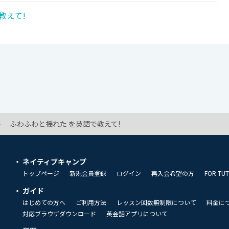
教えて!
ふわふわと揺れた を英語で教えて!
ネイティブキャンプ
トップページ
新規会員登録
ログイン
再入会希望の方
FOR TU
ガイド
はじめての方へ
ご利用方法
レッスン回数無制限について
料金に
対応ブラウザダウンロード
英会話アプリについて