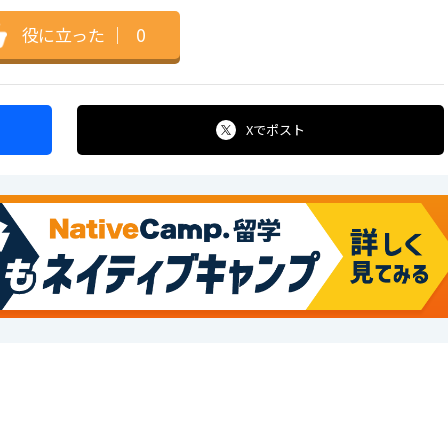
役に立った
｜
0
Xで
ポスト