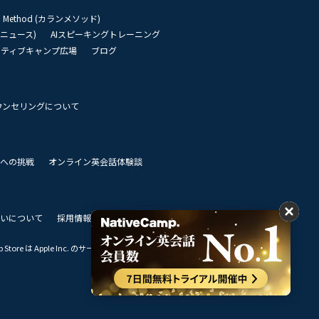
an Method (カランメソッド)
リーニュース)
AIスピーキングトレーニング
イティブキャンプ広場
ブログ
ウンセリングについて
 世界への挑戦
オンライン英会話体験談
いについて
採用情報
私達のビジョン
Store は Apple Inc. のサービスマークです。