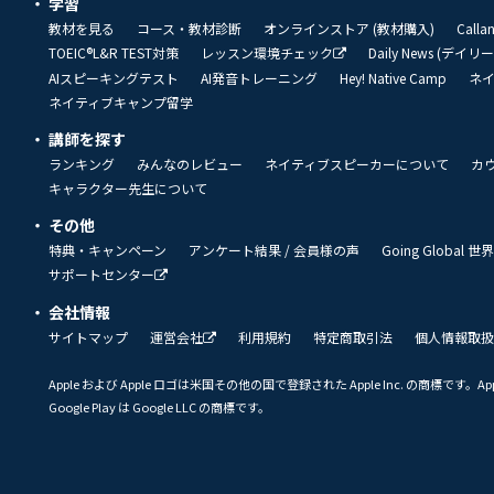
学習
教材を見る
コース・教材診断
オンラインストア (教材購入)
Call
TOEIC®L&R TEST対策
レッスン環境チェック
Daily News (デイ
AIスピーキングテスト
AI発音トレーニング
Hey! Native Camp
ネ
ネイティブキャンプ留学
講師を探す
ランキング
みんなのレビュー
ネイティブスピーカーについて
カ
キャラクター先生について
その他
特典・キャンペーン
アンケート結果 / 会員様の声
Going Global
サポートセンター
会社情報
サイトマップ
運営会社
利用規約
特定商取引法
個人情報取扱
Apple および Apple ロゴは米国その他の国で登録された Apple Inc. の商標です。App 
Google Play は Google LLC の商標です。