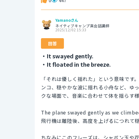
0
447
Yamanoさん
ネイティブキャンプ英会話講師
2025/12/02 15:33
回答
・It swayed gently.
・It floated in the breeze.
「それは優しく揺れた」という意味です
ンコ、穏やかな波に揺れる小舟など、ゆ
クな場面で、音楽に合わせて体を揺らす
The plane swayed gently as we climbed
飛行機は離陸後、高度を上げるにつれて
ちなみにこのフレーズは、シャボン玉や