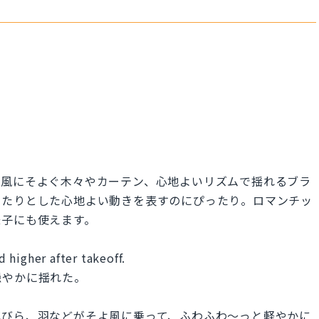
。風にそよぐ木々やカーテン、心地よいリズムで揺れるブラ
ったりとした心地よい動きを表すのにぴったり。ロマンチッ
様子にも使えます。
 higher after takeoff.
穏やかに揺れた。
花びら、羽などがそよ風に乗って、ふわふわ〜っと軽やかに