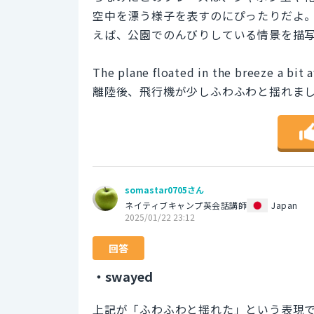
空中を漂う様子を表すのにぴったりだよ
えば、公園でのんびりしている情景を描
The plane floated in the breeze a bit a
離陸後、飛行機が少しふわふわと揺れま
somastar0705さん
ネイティブキャンプ英会話講師
Japan
2025/01/22 23:12
回答
・swayed
上記が「ふわふわと揺れた」という表現