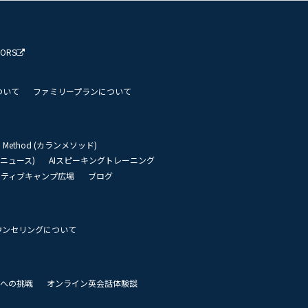
TORS
ついて
ファミリープランについて
an Method (カランメソッド)
リーニュース)
AIスピーキングトレーニング
イティブキャンプ広場
ブログ
ウンセリングについて
 世界への挑戦
オンライン英会話体験談