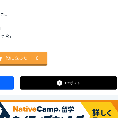
った。
l.
かった。
役に立った
｜
0
Xで
ポスト