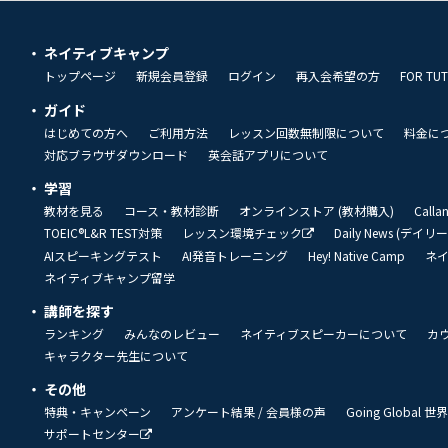
ネイティブキャンプ
トップページ
新規会員登録
ログイン
再入会希望の方
FOR TU
ガイド
はじめての方へ
ご利用方法
レッスン回数無制限について
料金に
対応ブラウザダウンロード
英会話アプリについて
学習
教材を見る
コース・教材診断
オンラインストア (教材購入)
Call
TOEIC®L&R TEST対策
レッスン環境チェック
Daily News (デイ
AIスピーキングテスト
AI発音トレーニング
Hey! Native Camp
ネ
ネイティブキャンプ留学
講師を探す
ランキング
みんなのレビュー
ネイティブスピーカーについて
カ
キャラクター先生について
その他
特典・キャンペーン
アンケート結果 / 会員様の声
Going Global
サポートセンター