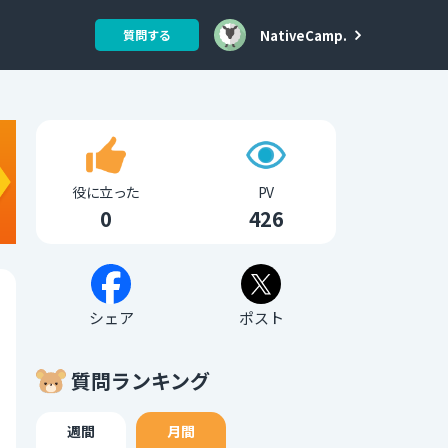
NativeCamp.
質問する
役に立った
PV
0
426
シェア
ポスト
質問ランキング
週間
月間