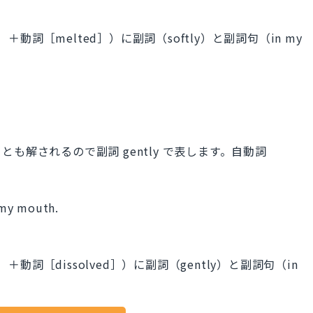
＋動詞［melted］）に副詞（softly）と副詞句（in my
も解されるので副詞 gently で表します。自動詞
。
 my mouth.
＋動詞［dissolved］）に副詞（gently）と副詞句（in
。