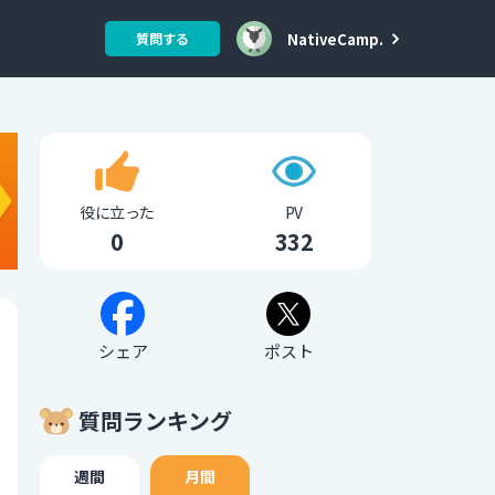
NativeCamp.
質問する
役に立った
PV
0
332
シェア
ポスト
質問ランキング
週間
月間