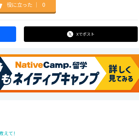
役に立った
｜
0
Xで
ポスト
教えて!