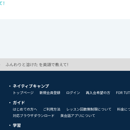
て!
ふんわりと溶けた を英語で教えて!
ネイティブキャンプ
トップページ
新規会員登録
ログイン
再入会希望の方
FOR TU
ガイド
はじめての方へ
ご利用方法
レッスン回数無制限について
料金に
対応ブラウザダウンロード
英会話アプリについて
学習