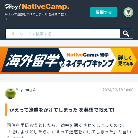
質問する
かえって迷惑をかけてしまった を英語で教え
て!
Mayumiさん
2024/12/19 10:00
かえって迷惑をかけてしまった を英語で教えて!
同僚を手伝おうとしたら、効率を悪くさせてしまったので、
「助けようとしたら、かえって迷惑をかけてしまった」と言い