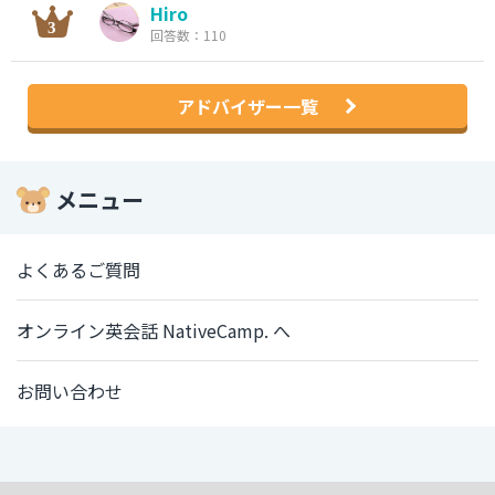
Hiro
回答数：110
アドバイザー一覧
メニュー
よくあるご質問
オンライン英会話 NativeCamp. へ
お問い合わせ