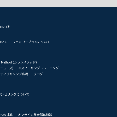
TORS
ついて
ファミリープランについて
an Method (カランメソッド)
リーニュース)
AIスピーキングトレーニング
イティブキャンプ広場
ブログ
ウンセリングについて
 世界への挑戦
オンライン英会話体験談