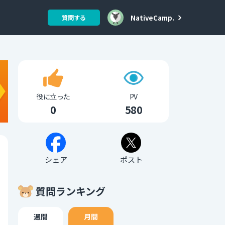
NativeCamp.
質問する
役に立った
PV
0
580
シェア
ポスト
質問ランキング
週間
月間