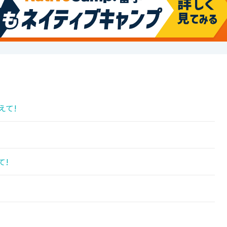
えて!
て!
!
!