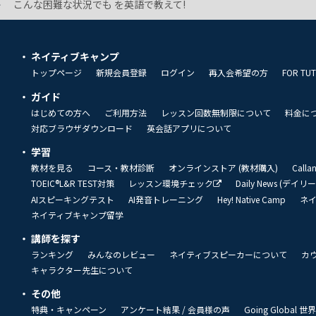
こんな困難な状況でも を英語で教えて!
ネイティブキャンプ
トップページ
新規会員登録
ログイン
再入会希望の方
FOR TU
ガイド
はじめての方へ
ご利用方法
レッスン回数無制限について
料金に
対応ブラウザダウンロード
英会話アプリについて
学習
教材を見る
コース・教材診断
オンラインストア (教材購入)
Call
TOEIC®L&R TEST対策
レッスン環境チェック
Daily News (デイ
AIスピーキングテスト
AI発音トレーニング
Hey! Native Camp
ネ
ネイティブキャンプ留学
講師を探す
ランキング
みんなのレビュー
ネイティブスピーカーについて
カ
キャラクター先生について
その他
特典・キャンペーン
アンケート結果 / 会員様の声
Going Global