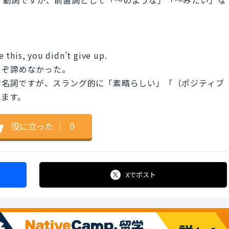
ke this, you didn't give up.
くぞ諦めなかった。
表す名詞ですが、スラング的に「素晴らしい」「（ポジティブ
れます。
役に立った
｜
0
Xで
ポスト