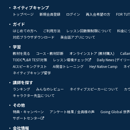
ネイティブキャンプ
トップページ
新規会員登録
ログイン
再入会希望の方
FOR TU
ガイド
はじめての方へ
ご利用方法
レッスン回数無制限について
料金に
対応ブラウザダウンロード
英会話アプリについて
学習
教材を見る
コース・教材診断
オンラインストア (教材購入)
Call
TOEIC®L&R TEST対策
レッスン環境チェック
Daily News (デイ
AIスピーキングテスト
AI発音トレーニング
Hey! Native Camp
ネ
ネイティブキャンプ留学
講師を探す
ランキング
みんなのレビュー
ネイティブスピーカーについて
カ
キャラクター先生について
その他
特典・キャンペーン
アンケート結果 / 会員様の声
Going Global
サポートセンター
会社情報