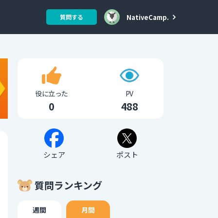
NativeCamp.
質問する
役に立った
PV
0
488
シェア
ポスト
質問ランキング
週間
月間