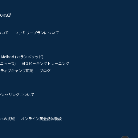
TORS
ついて
ファミリープランについて
an Method (カランメソッド)
リーニュース)
AIスピーキングトレーニング
イティブキャンプ広場
ブログ
ウンセリングについて
 世界への挑戦
オンライン英会話体験談