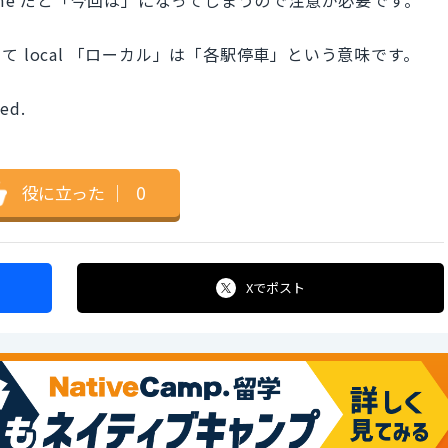
 local 「ローカル」は「各駅停車」という意味です。
ded.
。
役に立った
｜
0
Xで
ポスト