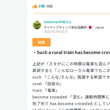
0
488
somastar0705さん
ネイティブキャンプ英会話講師
Japan
2025/01/09 22:57
回答
・Such a rural train has become cro
上記が「さすがにこの時間は電車も混ん
直訳すると「こんなローカル電車でもこ
such 「こんな/そんな」強調する単語で
rural 「田舎の」
train 「電車」
become crowded 「混む」通勤
完了形で has become crowded とし
at this hour 「この時間帯は」at 