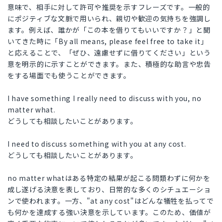
意味で、相手に対して許可や推奨を示すフレーズです。一般的
にポジティブな文脈で用いられ、親切や歓迎の気持ちを強調し
ます。例えば、誰かが「この本を借りてもいいですか？」と聞
いてきた時に「By all means, please feel free to take it」
と応えることで、「ぜひ、遠慮せずに借りてください」という
意を明示的に示すことができます。また、積極的な助言や忠告
をする場面でも使うことができます。
I have something I really need to discuss with you, no
matter what.
どうしても相談したいことがあります。
I need to discuss something with you at any cost.
どうしても相談したいことがあります。
no matter whatはある特定の結果が起こる問類わずに何かを
成し遂げる決意を表しており、日常的な多くのシチュエーショ
ンで使われます。一方、"at any cost"はどんな犠牲を払ってで
も何かを達成する強い決意を示しています。このため、価値が