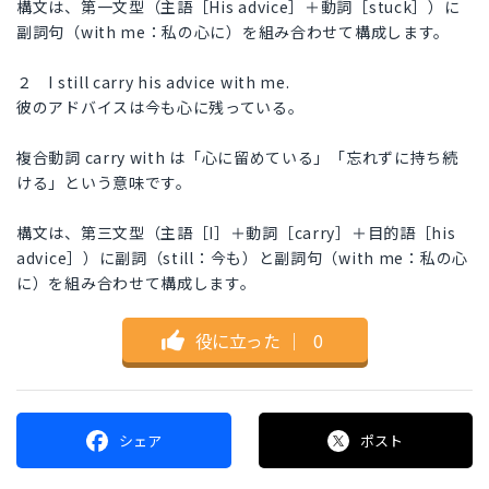
構文は、第一文型（主語［His advice］＋動詞［stuck］）に
副詞句（with me：私の心に）を組み合わせて構成します。
２ I still carry his advice with me.
彼のアドバイスは今も心に残っている。
複合動詞 carry with は「心に留めている」「忘れずに持ち続
ける」という意味です。
構文は、第三文型（主語［I］＋動詞［carry］＋目的語［his
advice］）に副詞（still：今も）と副詞句（with me：私の心
に）を組み合わせて構成します。
役に立った
｜
0
シェア
ポスト