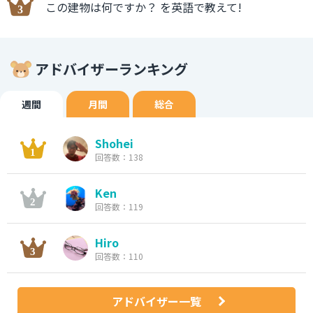
この建物は何ですか？ を英語で教えて!
アドバイザーランキング
週間
月間
総合
Shohei
回答数：138
Ken
回答数：119
Hiro
回答数：110
アドバイザー一覧