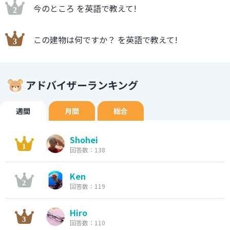
今のところ を英語で教えて!
この建物は何ですか？ を英語で教えて!
アドバイザーランキング
週間
月間
総合
Shohei
回答数：138
Ken
回答数：119
Hiro
回答数：110