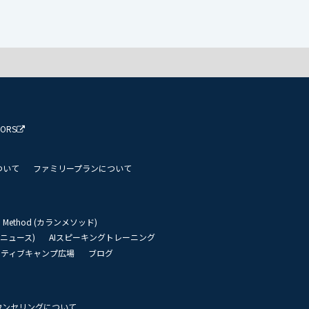
TORS
ついて
ファミリープランについて
an Method (カランメソッド)
リーニュース)
AIスピーキングトレーニング
イティブキャンプ広場
ブログ
ウンセリングについて