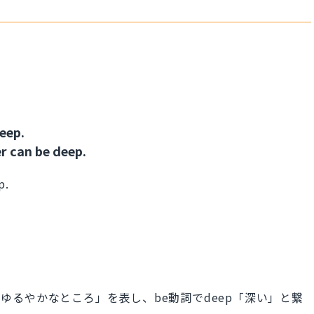
eep.
 can be deep.
p.
nt で「流れがゆるやかなところ」を表し、be動詞でdeep「深い」と繋