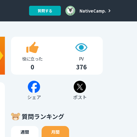
NativeCamp.
質問する
役に立った
PV
0
376
シェア
ポスト
質問ランキング
週間
月間