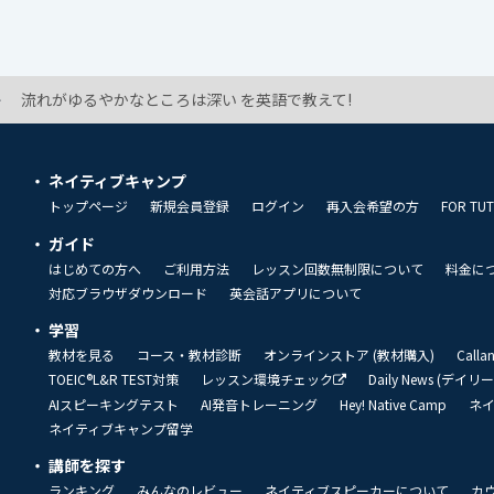
流れがゆるやかなところは深い を英語で教えて!
ネイティブキャンプ
トップページ
新規会員登録
ログイン
再入会希望の方
FOR TU
ガイド
はじめての方へ
ご利用方法
レッスン回数無制限について
料金に
対応ブラウザダウンロード
英会話アプリについて
学習
教材を見る
コース・教材診断
オンラインストア (教材購入)
Call
TOEIC®L&R TEST対策
レッスン環境チェック
Daily News (デイ
AIスピーキングテスト
AI発音トレーニング
Hey! Native Camp
ネ
ネイティブキャンプ留学
講師を探す
ランキング
みんなのレビュー
ネイティブスピーカーについて
カ