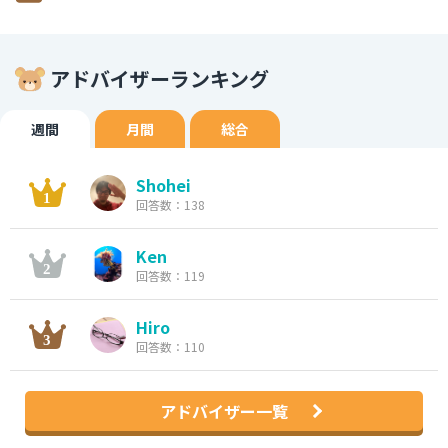
アドバイザーランキング
週間
月間
総合
Shohei
回答数：138
Ken
回答数：119
Hiro
回答数：110
アドバイザー一覧