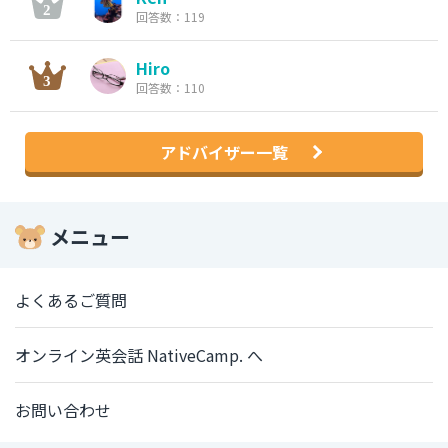
回答数：119
Hiro
回答数：110
アドバイザー一覧
メニュー
よくあるご質問
オンライン英会話 NativeCamp. へ
お問い合わせ