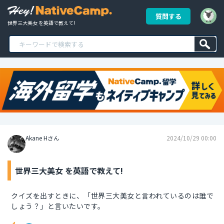
質問する
世界三大美女 を英語で教えて!
Akane Hさん
2024/10/29 00:00
世界三大美女 を英語で教えて!
クイズを出すときに、「世界三大美女と言われているのは誰で
しょう？」と言いたいです。