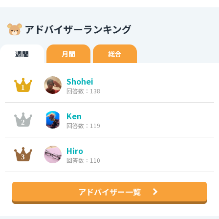
アドバイザーランキング
週間
月間
総合
Shohei
回答数：138
Ken
回答数：119
Hiro
回答数：110
アドバイザー一覧