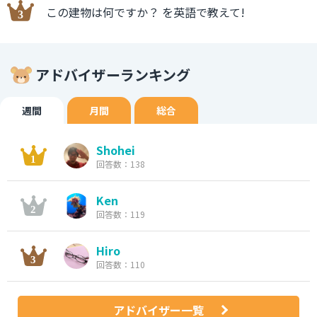
この建物は何ですか？ を英語で教えて!
アドバイザーランキング
週間
月間
総合
Shohei
回答数：138
Ken
回答数：119
Hiro
回答数：110
アドバイザー一覧