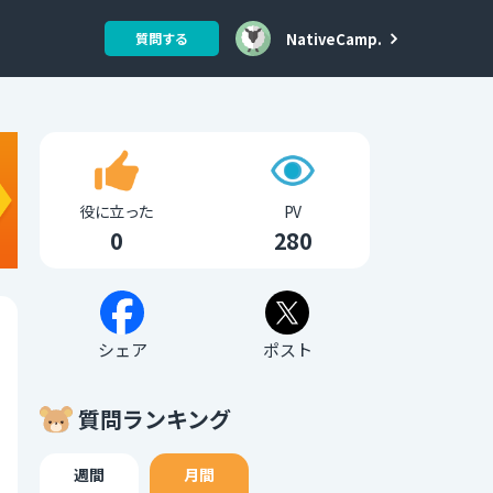
NativeCamp.
質問する
役に立った
PV
0
280
シェア
ポスト
質問ランキング
週間
月間