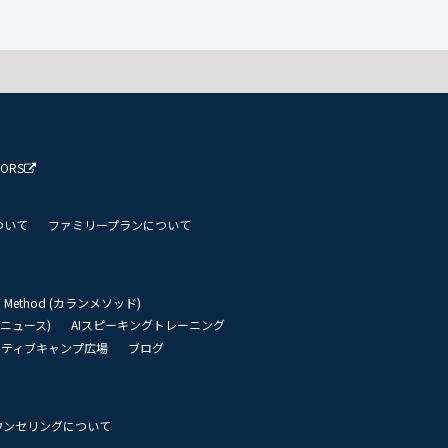
TORS
ついて
ファミリープランについて
an Method (カランメソッド)
リーニュース)
AIスピーキングトレーニング
イティブキャンプ広場
ブログ
ウンセリングについて