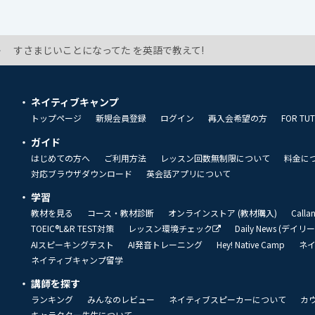
すさまじいことになってた を英語で教えて!
ネイティブキャンプ
トップページ
新規会員登録
ログイン
再入会希望の方
FOR TU
ガイド
はじめての方へ
ご利用方法
レッスン回数無制限について
料金に
対応ブラウザダウンロード
英会話アプリについて
学習
教材を見る
コース・教材診断
オンラインストア (教材購入)
Call
TOEIC®L&R TEST対策
レッスン環境チェック
Daily News (デイ
AIスピーキングテスト
AI発音トレーニング
Hey! Native Camp
ネ
ネイティブキャンプ留学
講師を探す
ランキング
みんなのレビュー
ネイティブスピーカーについて
カ
キャラクター先生について